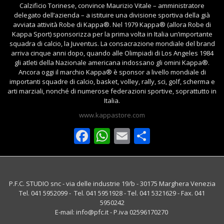
Calzificio Torinese, convince Maurizio Vitale – amministratore
delegato dell’azienda – a istituire una divisione sportiva della già
avviata attività Robe di Kappa®. Nel 1979 Kappa® (allora Robe di
Kappa Sport) sponsorizza per la prima volta in Italia un’importante
squadra di calcio, la Juventus. La consacrazione mondiale del brand
arriva cinque anni dopo, quando alle Olimpiadi di Los Angeles 1984
gli atleti della Nazionale americana indossano gli omini Kappa®.
Ancora oggi il marchio Kappa® è sponsor a livello mondiale di
importanti squadre di calcio, basket, volley, rally, sci, golf, scherma e
arti marziali, nonché di numerose federazioni sportive, soprattutto in
Italia.
www.kappastore.com
Facebook
WhatsApp
Email
Condividi
P.F.C. STUDIO snc - via delle industrie 19/b - 30175 Marghera Venezia
Tel. 041 5952099 - Tel. 041 5951928 - Tel. 041 5321629 - Fax. 041
5950242
E-mail: info@pfc.it - P.iva 02596170270