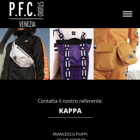
Togg
navig
Contatta il nostro referente:
KAPPA
FRANCESCO PUPPI
+39 335 5969568