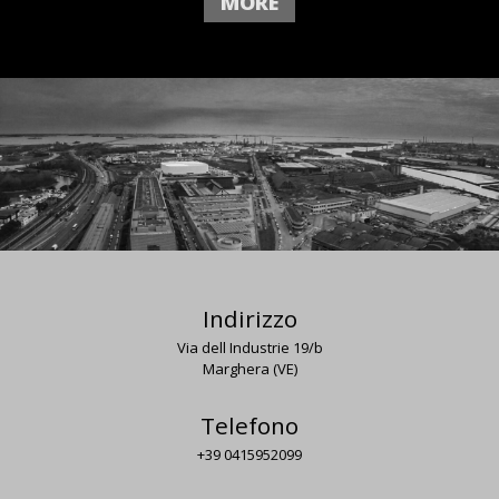
MORE
canoniche due uscite l’anno a un unico drop, cui si aggiunge una capsule. In
questa direzione si inserisce la partnership con Elite Model Look”, ha spiegato
D’Orazio. “Questo progetto, che abbiamo siglato alla fine di gennaio, è un
passo importante che posiziona il marchio in una fascia premium ben
precisa: dal 13 al 16 luglio si terrà il bootcamp dello show con 50 tra modelle
e modelli che indosseranno total look Gas durante l’esperienza formativa a
Villa Cornetto-Bourlot a Tivoli. La collezione, dunque, vestirà i volti della moda
di domani, valorizzandone personalità e caratteristiche: uno showroom
dedicato, infatti, sarà allestito nella venue con un team di stylist che
accompagnerà i finalisti a costruire il proprio look. E anche durante l’evento
finale, la sfilata che si terrà nella serata del 17 luglio nel prestigioso contesto
delle Corsie Sistine, I look saranno 100% Gas”. La collaborazione con Elite
Model Look rientra in quadro più ampio, dove Gas, come aveva già fatto con il
progetto social Unleash Your Talent per la F/W 2025, non si limita a vestire le
nuove generazioni, ma ne diventa mentor creativo, sostenendo i giovani talenti
in un percorso di crescita che va oltre la passerella. Con l’obiettivo di
promuovere una visione della moda autentica, inclusiva e profondamente
contemporanea. Oltre al perimetro fashion, infatti, il marchio vicentino è a
Indirizzo
fianco allo sport da oltre vent’anni. Già sponsor principaledella
Via dell Industrie 19/b
squadra Repsol Honda con campioni come Valentino Rossi, Mick
Doohan, Nicky Hayden, Andrea Dovizioso, Casey Stoner e Marc Márquez, nel
Marghera (VE)
2024 ha festeggiato i suoi primi 40 anni e anche il titolo mondiale
del Motogp con Jorge Martin e il team Pramac Racing.
Fonte: www.pambianconews.com
Telefono
+39 0415952099