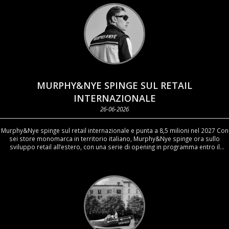
MURPHY&NYE SPINGE SUL RETAIL
INTERNAZIONALE
26-06-2026
Murphy&Nye spinge sul retail internazionale e punta a 8,5 milioni nel 2027 Con
sei store monomarca in territorio italiano, Murphy&Nye spinge ora sullo
sviluppo retail all’estero, con una serie di opening in programma entro il
prossimo anno, e punta a passare dai 5 milioni di euro di fatturato previsti
per il 2026, in linea con l’anno precedente, a 8,5 milioni nel 2027.
FashionNetwork.com ha parlato dei progetti del marchio con il brand manager
Tommaso Rossi e il direttore creativo Chicco Barina. Da sinistra, Chicco
Barina, direttore creativo, e Tommaso Rossi, brand manager di Murphy & Nye
- Photo: FNW/LG “Murphy & Nye sta portando avanti un percorso di
riposizionamento strategico su tutti i fronti, a partire dalla distribuzione, che si
sta spostando verso un livello premium elevato. Inoltre, sotto la guida di
Chicco Barina anche il prodotto sta cambiando nei volumi, nei colori, nelle
lavorazioni, diventando più contemporaneo e lifestyle, pur nel rispetto