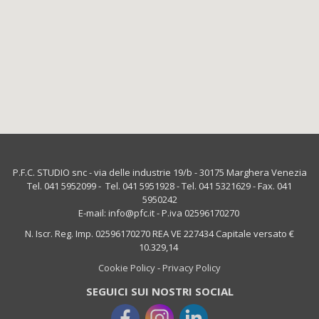
P.F.C. STUDIO snc - via delle industrie 19/b - 30175 Marghera Venezia
Tel. 041 5952099 - Tel. 041 5951928 - Tel. 041 5321629 - Fax. 041
5950242
E-mail: info@pfc.it - P.iva 02596170270
N. Iscr. Reg. Imp. 02596170270 REA VE 227434 Capitale versato €
10.329,14
Cookie Policy
-
Privacy Policy
SEGUICI SUI NOSTRI SOCIAL